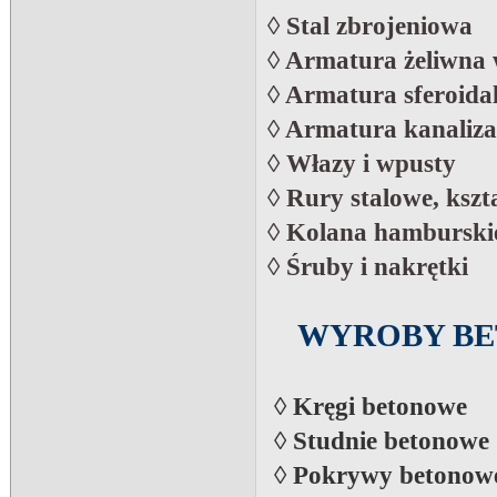
◊ Stal zbrojeniowa
◊
Armatura żeliwna
◊
Armatura sferoida
◊
Armatura kanaliza
◊
Włazy i wpusty
◊ Rury stalowe, kszta
◊ Kolana hamburski
◊
Śruby i nakrętki
WYROBY BE
◊ Kręgi betonowe
◊ Studnie betonowe
◊ Pokrywy betonow