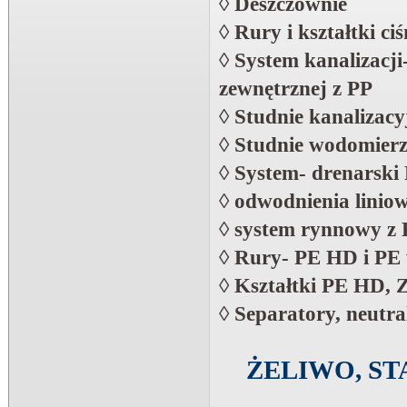
◊ Deszczownie
◊
Rury i kształtki c
◊
System kanalizacji
zewnętrznej z PP
◊
Studnie kanalizac
◊ Studnie wodomier
◊
System- drenarski
◊
odwodnienia liniow
◊
system rynnowy z
◊
Rury- PE HD i PE
◊
Kształtki PE HD, 
◊
Separatory, neutral
ŻELIWO, ST